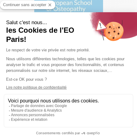
Chaque année un stage de 3 jours est proposé à
ème
nos étudiants de 5
année dans
la prestigieuse
école de Maidstone en Angleterre
.
Les champs d'interventions
Formation continue (Postgrad)