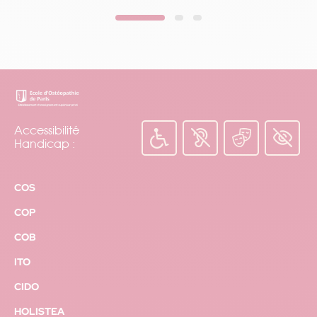
Le déroulement d'une consultation ?
Accessibilité
Handicap :
COS
COP
Journée
Formulaire
Formulaire
Formulaire
portes
COB
Brochure
Webinaire
Candidat
ouvertes
ITO
CIDO
Nos partenaires
HOLISTEA